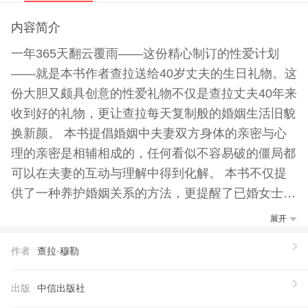
内容简介
一年365天翻云覆雨——这份精心制订的性爱计划
——就是本书作者查拉送给40岁丈夫的生日礼物。这
份大胆又颇具创意的性爱礼物不仅是查拉丈夫40年来
收到好的礼物，更让查拉每天复制般的婚姻生活旧貌
换新颜。 本书提倡婚姻中夫妻双方身体的亲密与心
理的亲密是相辅相成的，任何看似不容易破的僵局都
可以在夫妻的互动与理解中得到化解。 本书不仅提
供了一种养护婚姻关系的方法，更提醒了已婚女士不
要忘记给自己的婚姻生活适时地添加些润滑剂和充满
展开
激情的用心创意。
作者
查拉·穆勒
【推荐语】
我逐渐意识到，我*美的年头已经过去，但是我*美好
出版
中信出版社
的年头还在眼前。把生活的重心放在和伴侣的关系