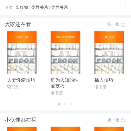
上，幸福会逐渐生长蔓延到生命的各个角落。 如果
分类
出版物 >
两性关系 >
两性关系
我是私人亲密关系教练，在**堂辅导时，我会要求他
们先坐下来，真的了解到性和亲密在婚姻中的价值。
大家还在看
换一批
如果你不了解冰箱的价值，你肯定不会愿意去一个冰
箱。认同了价值以后，那么就可以始沟通，作计划，
给“亲密”创造时间。 ——作者 查拉
【作者】
查拉·穆勒(Charla Muller)是北卡罗来纳州人，从事广
告与公关20多年，目前与老公布莱德和两个孩子一家
人住在北卡夏洛特(Charlotte)，每个星期日晚上他们
夫妻性爱技巧
鲜为人知的性
插入技巧
爱技巧
都会一起享用家庭聚餐。
读书堂
读书堂
读书堂
小伙伴都在买
换一批