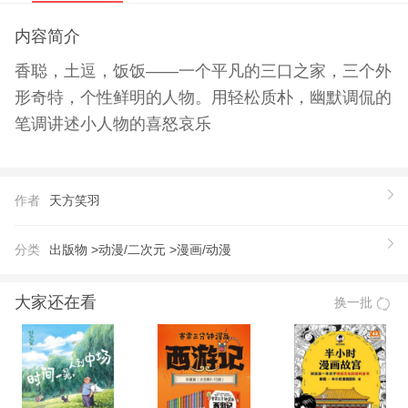
内容简介
香聪，土逗，饭饭——一个平凡的三口之家，三个外
形奇特，个性鲜明的人物。用轻松质朴，幽默调侃的
笔调讲述小人物的喜怒哀乐
作者
天方笑羽
分类
出版物 >
动漫/二次元 >
漫画/动漫
大家还在看
换一批