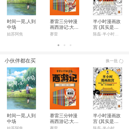
时间一晃,人到
赛雷三分钟漫
半小时漫画故
中场
画西游记:大全
宫 (其实是一
集15册
本关于传统文
姑苏阿焦
赛雷
陈磊·半小时漫画团队
化的百科全书
故宫选址背后
是天文历法,故
宫布局可对应
小伙伴都在买
换一批
八卦五行 混子
哥新作) (读客
半小时漫画文
库)
时间一晃,人到
赛雷三分钟漫
半小时漫画故
中场
画西游记:大全
宫 (其实是一
集15册
本关于传统文
姑苏阿焦
赛雷
陈磊·半小时漫画团队