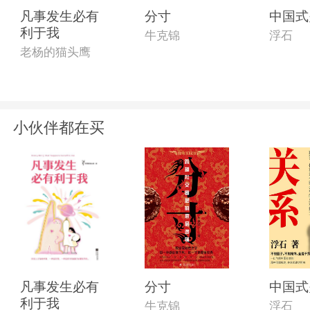
凡事发生必有
分寸
中国式
利于我
牛克锦
浮石
老杨的猫头鹰
小伙伴都在买
凡事发生必有
分寸
中国式
利于我
牛克锦
浮石