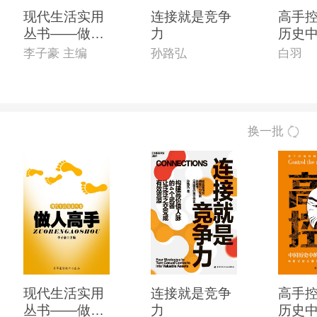
现代生活实用
连接就是竞争
高手控
丛书——做人
力
历史
高手
级处
李子豪 主编
孙路弘
白羽
换一批
现代生活实用
连接就是竞争
高手控
丛书——做人
力
历史