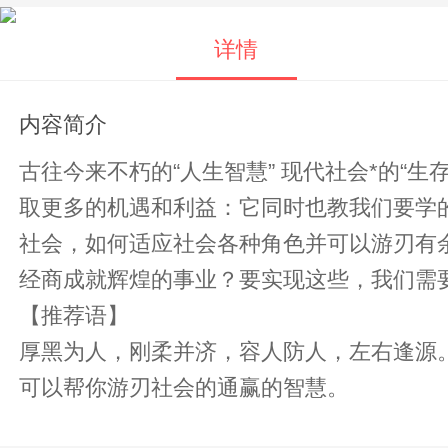
详情
内容简介
古往今来不朽的“人生智慧” 现代社会*的“生存法则” “厚黑学”是明的为人处世之道，它教我们要学的“厚”一。甩羞涩和腼腆，积极地去争
取更多的机遇和利益：它同时也教我们要学的“黑”一．
社会，如何适应社会各种角色并可以游刃有
经商成就辉煌的事业？要实现这些，我们需要
【推荐语】
厚黑为人，刚柔并济，容人防人，左右逢源。 厚黑处世，灵活变通，屈伸有度，游刃有余。 为人处世是人生的**大事，而“厚黑学
可以帮你游刃社会的通赢的智慧。