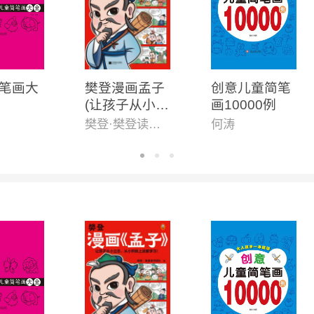
笔画大
樊登漫画孟子
创意儿童简笔
(让孩子从小立
画10000例
志,从小积极上
樊登·樊登读书团队
何涛
进爱学习!28篇
漫画还原孟子
思想精华,小学
生入门国学经
典不二选择!7
岁+)