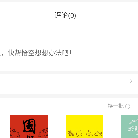
评论(
0
)
友，快帮悟空想想办法吧！
换一批