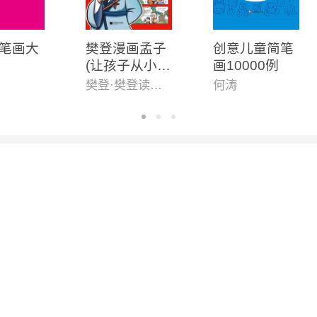
笔画大
樊登漫画孟子
创意儿童简笔
(让孩子从小立
画10000例
志,从小积极上
樊登·樊登读书团队
何涛
进爱学习!28篇
漫画还原孟子
思想精华,小学
生入门国学经
典不二选择!7
岁+)