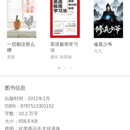
一切都没那么
英语极简学习
修真少爷
糟
法
凡凡
易懿
廖恒 胡赛楠
图书信息
出版时间：
2011年1月
ISBN：
9787513301152
字数：
10.2 万字
大小：
656.6 KB
声明：
此类商品不支持退换