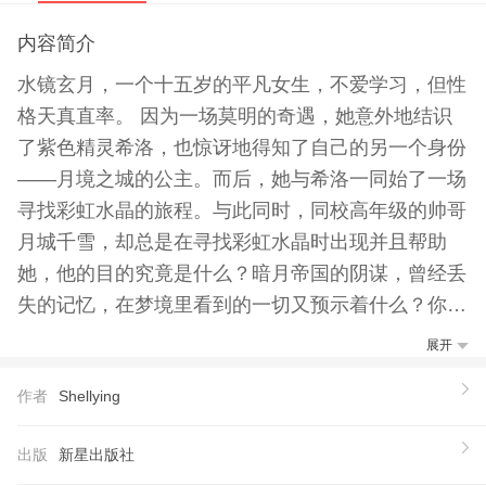
内容简介
水镜玄月，一个十五岁的平凡女生，不爱学习，但性
格天真直率。 因为一场莫明的奇遇，她意外地结识
了紫色精灵希洛，也惊讶地得知了自己的另一个身份
——月境之城的公主。而后，她与希洛一同始了一场
寻找彩虹水晶的旅程。与此同时，同校高年级的帅哥
月城千雪，却总是在寻找彩虹水晶时出现并且帮助
她，他的目的究竟是什么？暗月帝国的阴谋，曾经丢
失的记忆，在梦境里看到的一切又预示着什么？你知
道美丽的月镜之城过去发生了什么事情而被封印吗？
展开
你知道这一切的发生都是因为什么吗？ 《御用恋爱
作者
Shellying
守护师》为你揭晓答案！
【推荐语】
出版
新星出版社
年度*温暖的幸福密码，*魅惑的恋爱圣经！ 一场由梦