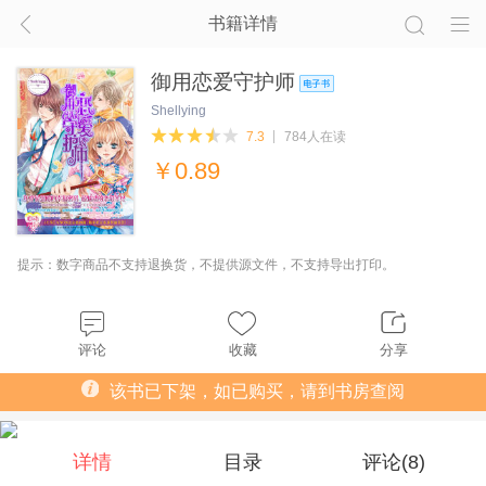
书籍详情
御用恋爱守护师
Shellying
7.3
784人在读
￥
0.89
提示：数字商品不支持退换货，不提供源文件，不支持导出打印。
评论
收藏
分享
该书已下架，如已购买，请到书房查阅
详情
目录
评论(
8
)