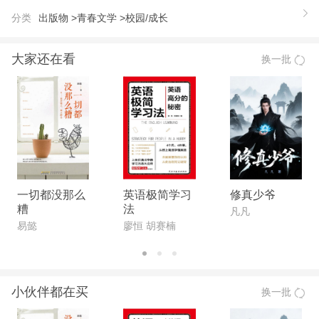
境始的神秘之旅，一个关于守护的浪漫物语。 *令人
分类
出版物 >
青春文学 >
校园/成长
纠结的阴谋诡计，*缠绵悱恻的爱情传奇，*真挚动情
的守护者！ 在我的世界里，你——就是我**的爱情守
大家还在看
换一批
护师！
【作者】
Shellying，90后甜静派，出生于浪漫的情人节，标
准的水瓶星座女生，沉迷于所有唯美的事物。固执得
从小到大都只喜欢一个牌子一种口味的糖果；懒散得
宁愿坐在家里也不愿意出门散心；永远都只懂得用一
种眼光来看这个世界——单纯和美好。
一切都没那么
英语极简学习
修真少爷
糟
法
凡凡
易懿
廖恒 胡赛楠
小伙伴都在买
换一批