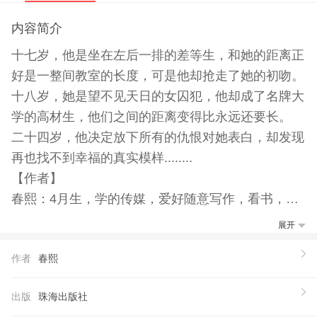
内容简介
十七岁，他是坐在左后一排的差等生，和她的距离正
好是一整间教室的长度，可是他却抢走了她的初吻。
十八岁，她是望不见天日的女囚犯，他却成了名牌大
学的高材生，他们之间的距离变得比永远还要长。
二十四岁，他决定放下所有的仇恨对她表白，却发现
再也找不到幸福的真实模样........
【作者】
春熙：4月生，学的传媒，爱好随意写作，看书，听
歌，带着单反四处闲逛，逃过课，走过几个城市。不
展开
会写字，只是脑子里的故事比较多而已。
作者
春熙
出版
珠海出版社