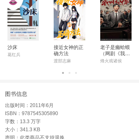
沙床
接近女神的正
老子是癞蛤蟆
确方法
（网剧《我叫
葛红兵
赵甲第》原
渡部志麻
烽火戏诸侯
著）
图书信息
出版时间：
2011年6月
ISBN：
9787545305890
字数：
13.3 万字
大小：
341.3 KB
声明：
此类商品不支持退换