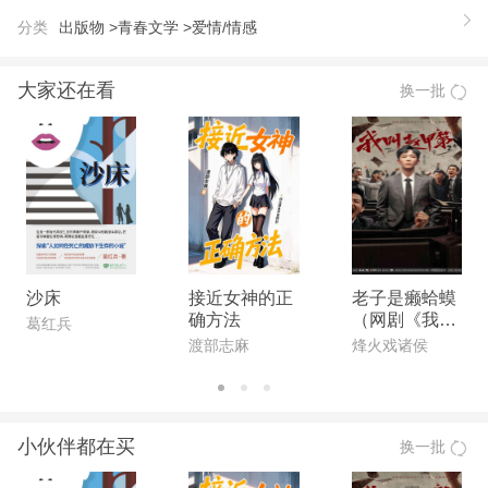
分类
出版物 >
青春文学 >
爱情/情感
大家还在看
换一批
沙床
接近女神的正
老子是癞蛤蟆
确方法
（网剧《我叫
葛红兵
赵甲第》原
渡部志麻
烽火戏诸侯
著）
小伙伴都在买
换一批