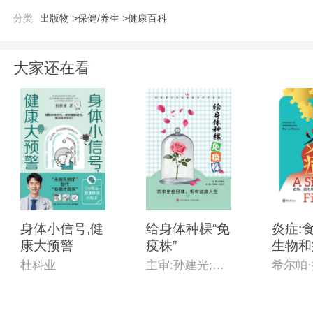
分类
出版物 >
保健/养生 >
健康百科
大家还在看
身体小信号,健
给身体种棵“免
炎症:
康大预警
疫株”
生物和
故事
杜科业
主审:孙建光;主编:宋明全,王秀玲