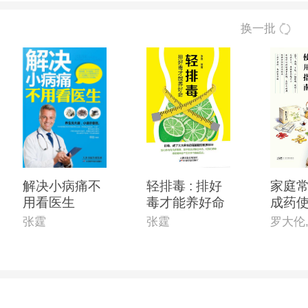
换一批
解决小病痛不
轻排毒 : 排好
家庭
用看医生
毒才能养好命
成药
张霆
张霆
罗大伦