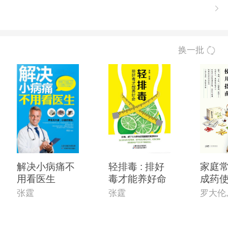
换一批
解决小病痛不
轻排毒 : 排好
家庭
用看医生
毒才能养好命
成药
张霆
张霆
罗大伦