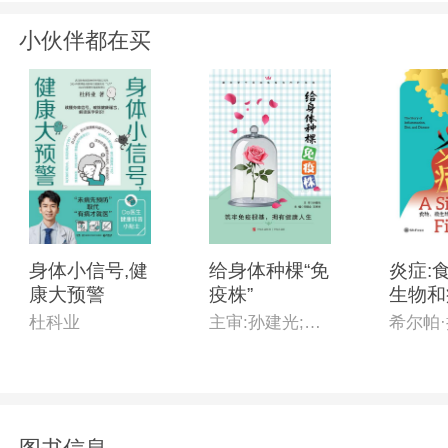
小伙伴都在买
身体小信号,健
给身体种棵“免
炎症:
康大预警
疫株”
生物和
故事
杜科业
主审:孙建光;主编:宋明全,王秀玲