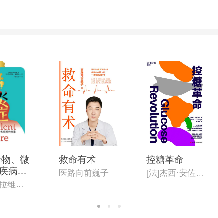
食物、微
救命有术
控糖革命
疾病的
医路向前巍子
[法]杰西·安佐斯佩(Jessie Inchauspé)
希尔帕·拉维拉(Shilpa Ravella)