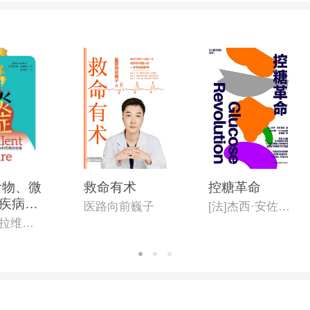
食物、微
救命有术
控糖革命
疾病的
医路向前巍子
[法]杰西·安佐斯佩(Jessie Inchauspé)
希尔帕·拉维拉(Shilpa Ravella)