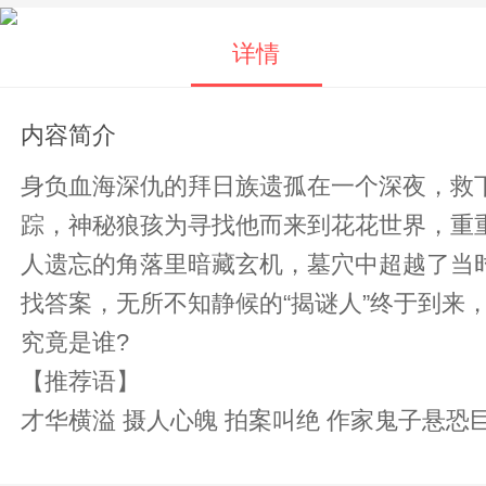
详情
内容简介
身负血海深仇的拜日族遗孤在一个深夜，救
踪，神秘狼孩为寻找他而来到花花世界，重重迷雾为此展…… 媚眉的真实身份并非表面那么简
人遗忘的角落里暗藏玄机，墓穴中超越了当时
找答案，无所不知静候的“揭谜人”终于到来
究竟是谁?
【推荐语】
才华横溢 摄人心魄 拍案叫绝 作家鬼子