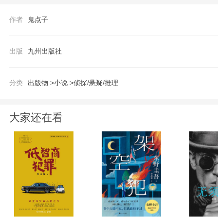
作者
鬼点子
出版
九州出版社
分类
出版物 >
小说 >
侦探/悬疑/推理
大家还在看