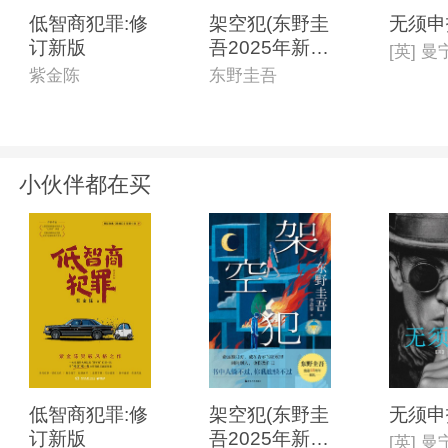
低智商犯罪:修
架空犯(东野圭
无须申
订新版
吾2025年新
书)
紫金陈
东野圭吾
小伙伴都在买
低智商犯罪:修
架空犯(东野圭
无须申
订新版
吾2025年新