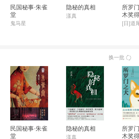
民国秘事·朱雀
隐秘的真相
所罗门
堂
木奖
漾真
本格
鬼马星
[日]道
佳作,
年度
作品榜
换一批
民国秘事·朱雀
隐秘的真相
所罗门
堂
木奖
漾真