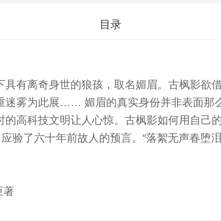
目录
下具有离奇身世的狼孩，取名媚眉。古枫影欲
单，古枫影掉充满玄机的神秘古墓，被世
的高科技文明让人心惊。古枫影如何用自己的毅
，应验了六十年前故人的预言。“落絮无声春堕泪
悬恐巨著