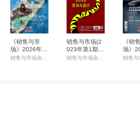
《销售与市
销售与市场(2
《销
场》2026年6
023年第1期)
场》2
月上(总第868
(电子杂志)
0月上
销售与市场杂志社
销售与市场杂志社
期)(电子杂志)
4期)
志)