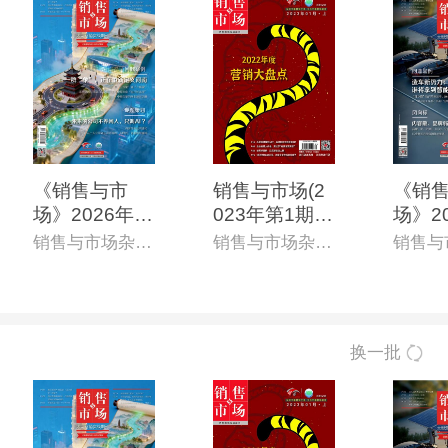
《销售与市
销售与市场(2
《销
场》2026年6
023年第1期)
场》2
月上(总第868
(电子杂志)
0月上
销售与市场杂志社
销售与市场杂志社
期)(电子杂志)
4期)
志)
换一批