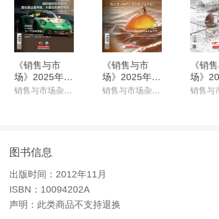
《销售与市
《销售与市
《销售
场》2025年1
场》2025年8
场》20
2月上(总第85
月上(总第838
月上(总
销售与市场杂志社
销售与市场杂志社
0期)(电子杂
期)(电子杂志)
期)(电
志)
图书信息
出版时间：
2012年11月
ISBN：
10094202A
声明：
此类商品不支持退换