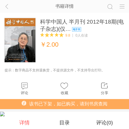
书籍详情
科学中国人 半月刊 2012年18期(电
子杂志)(仅…
9.8
0人在读
￥
2.00
提示：数字商品不支持退换货，不提供源文件，不支持导出打印。
评论
收藏
分享
该书已下架，如已购买，请到书房查阅
详情
目录
评论(
0
)