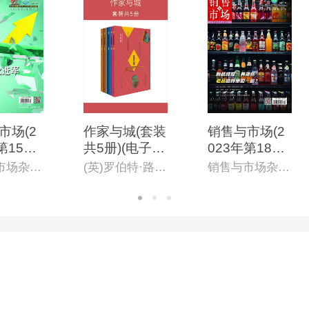
市场(2
作家与城(套装
销售与市场(2
第15期)
共5册)(电子杂
023年第18期)
志)
志)
(电子杂志)
销售与市场杂志社
(英)罗伯特·路易斯·史蒂文森,(法)乔里-卡尔,(日)芥川龙之介,(日)太宰治等
销售与市场杂志社