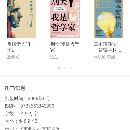
逻辑学入门二
别笑!我是哲学
基本演绎法
十讲
家
【逻辑学权威
专家联合创作,
殷海光
道兰
刘洪波 李媛媛 刘潋
南开大学教授
作序推荐。一
本专为中国人
打造的逻辑科
普书!】
图书信息
出版时间：
2006年6月
ISBN：
9787563349890
字数：
14.9 万字
大小：
448.9 KB
声明：
此类商品不支持退换