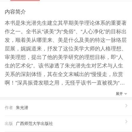
内容简介
本书是朱光潜先生建立其早期美学理论体系的重要著
作之一。全书从“谈美”为“免俗”、“人心净化”的目标出
发，顺着美从哪里来、美是什么及美的特这一脉络层
层展，娓娓道来，抒发了这位美学大师的人格理想、
审美理想，提出了他的美学研究的理想目标，即“人
生的艺术化”。该书渗透了朱光潜先生对艺术与人生
关系的深刻体悟，其在全文末喊出的“慢慢走，欣赏
啊！”深具振聋发聩之用，无怪乎该书一直被视为“科
学性、普及性的经典之作”。
展开
【作者】
作者
朱光潜
朱光潜（1897-1986），安徽桐城人，著名美术家、
文艺理论家、翻译家，我国现代美学的拓者和奠基者
出版
广西师范大学出版社
之一。主要著作有《文艺心理学》、《悲剧心理