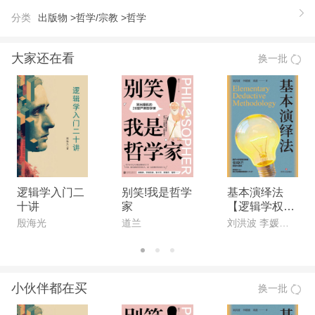
学》、《西方美学史》、《给青年的十二封信》、
分类
出版物 >
哲学/宗教 >
哲学
《谈修养》、《谈美》、《诗论》、《谈文学》等。
大家还在看
换一批
逻辑学入门二
别笑!我是哲学
基本演绎法
十讲
家
【逻辑学权威
专家联合创作,
殷海光
道兰
刘洪波 李媛媛 刘潋
南开大学教授
作序推荐。一
本专为中国人
打造的逻辑科
小伙伴都在买
换一批
普书!】