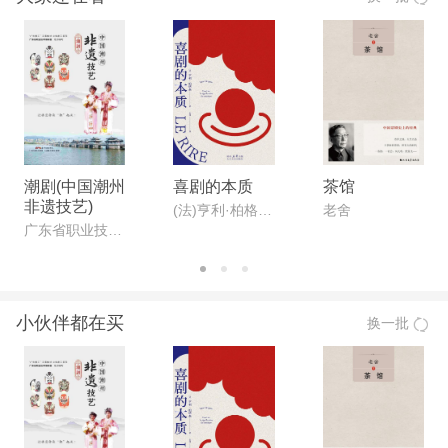
潮剧(中国潮州
喜剧的本质
茶馆
非遗技艺)
(法)亨利·柏格森著;金祎译
老舍
广东省职业技术教研室
小伙伴都在买
换一批