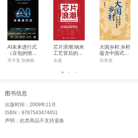
AI未来进行式
芯片浪潮:纳米
大国乡村:乡村
（豆包的情感
工艺背后的全
蕴含中国式未
陪伴、机器人
球竞争
来
李开复 陈楸帆
余盛
张孝德
的情绪价值、
宇树科技……
AI未来全部预
言）
图书信息
出版时间：
2009年11月
ISBN：
9787543474451
声明：
此类商品不支持退换