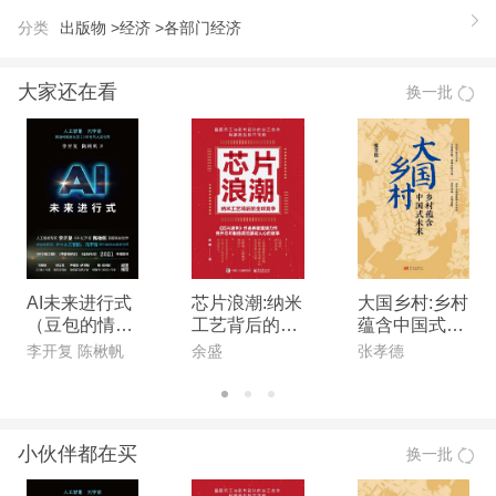
持。
分类
出版物 >
经济 >
各部门经济
大家还在看
换一批
AI未来进行式
芯片浪潮:纳米
大国乡村:乡村
（豆包的情感
工艺背后的全
蕴含中国式未
陪伴、机器人
球竞争
来
李开复 陈楸帆
余盛
张孝德
的情绪价值、
宇树科技……
AI未来全部预
言）
小伙伴都在买
换一批