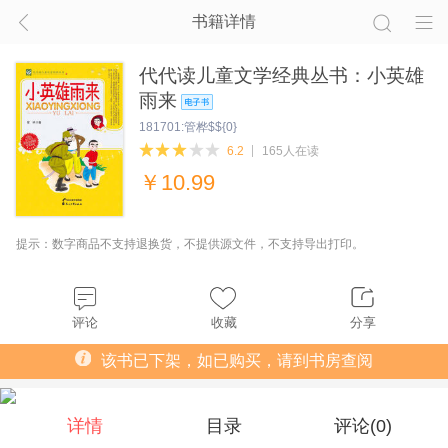
书籍详情
代代读儿童文学经典丛书：小英雄
雨来
181701:管桦$${0}
6.2
165人在读
￥
10.99
提示：数字商品不支持退换货，不提供源文件，不支持导出打印。
评论
收藏
分享
该书已下架，如已购买，请到书房查阅
详情
目录
评论(
0
)