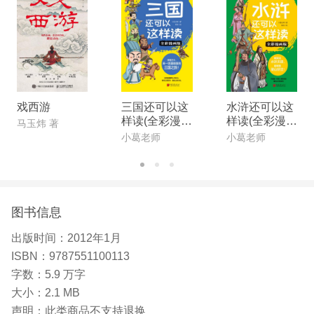
戏西游
三国还可以这
水浒还可以这
样读(全彩漫画
样读(全彩漫画
马玉炜 著
版)
版)
小葛老师
小葛老师
图书信息
出版时间：
2012年1月
ISBN：
9787551100113
字数：
5.9 万字
大小：
2.1 MB
声明：
此类商品不支持退换