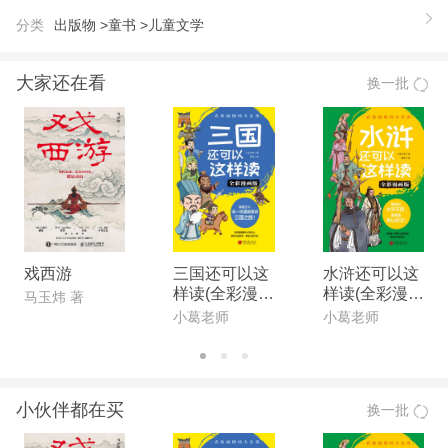
让人受益终生。当时光从指缝中溜走，仍然捧在手心
分类
出版物 >
童书 >
儿童文学
中熠熠发光的、没有被冲走的，才是文化中*璀璨的
经典。 ——著名作家、文学翻译家高莽 读书*乐！
大家还在看
换一批
——题赠《代代读儿童文学经典从书》。 ——著名
作家舒乙 总会有些书要代代读下去，总会有些书要
代代记住，总会有些书要融心里。这样我们才不会忘
记历史，才不会让灵魂迷失；才能继承民族优秀的文
明，做一个顶天立地的中国。 ——著名作家苏叔阳
《代代读儿童文学经典丛书》所收，都是我儿时读过
的经典，是曾经伴我成长的图书，里面有许许多多有
戏西游
三国还可以这
水浒还可以这
样读(全彩漫画
样读(全彩漫画
趣的故事、有趣的人物，揪心扯肺的，让少年时代的
马玉炜 著
版)
版)
小葛老师
小葛老师
我激动了好多年——也是我们那个时代的时尚呢。相
信现在的小朋友来读，一定也是牵肠挂肚的。读读
吧，你会觉得比起眼下时尚的动漫、奇幻、穿越，也
小伙伴都在买
换一批
别有天地呢！ ——著名作家、中国作协副主席陈建
功