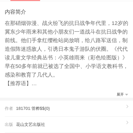
内容简介
在那硝烟弥漫、战火纷飞的抗日战争年代里，12岁的
冀东少年雨来和其他小朋友们一道战斗在抗日战争的
前线。他们手拿红缨枪站岗放哨，给八路军送信，制
造假阵迷惑敌人，引诱日本鬼子游队的伏圈。《代代
读儿童文学经典丛书：小英雄雨来（彩色绘图版）》
早在50多年前就已被选了全国中、小学语文教科书，
感染和教育了几代人。
【推荐语】
好书是你一生的良师益友。从少年时代直到老年的悠
展开
长岁月中，给你智慧，给你知识，给你才华，给你快
作者
181701:管桦$${0}
乐，而且绝不离你，只要你永不离它。 ——著名作
家、儿童文学家袁鹰 经典著作为我们启一扇窗，从
出版
花山文艺出版社
那里可以看到色彩缤纷的世界，能分善恶，知美丑，