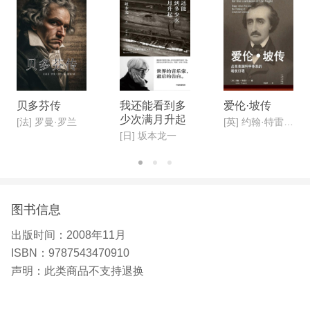
贝多芬传
我还能看到多
爱伦·坡传
少次满月升起
[法] 罗曼·罗兰
[英] 约翰·特雷什著 ; 李永学译
[日] 坂本龙一
图书信息
出版时间：
2008年11月
ISBN：
9787543470910
声明：
此类商品不支持退换