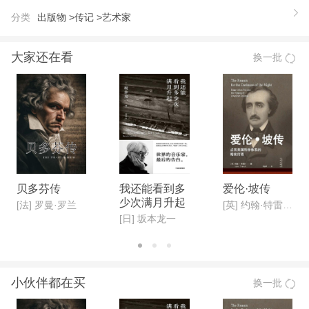
分类
出版物 >
传记 >
艺术家
大家还在看
换一批
贝多芬传
我还能看到多
爱伦·坡传
少次满月升起
[法] 罗曼·罗兰
[英] 约翰·特雷什著 ; 李永学译
[日] 坂本龙一
小伙伴都在买
换一批