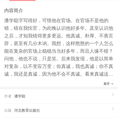
内容简介
潘学聪字写得好，可惜他在官场。在官场不是他的
错，错在我怯官，为此晚认识他好多年。及至认识他
之后，才知我错得更多更远。他真诚、朴厚、不善言
辞，甚至有几分木讷。我想，这样憨憨的一个人怎么
能在复杂的官场上稳稳当当好多年，而且人缘不错？
问他，他也不说，只是笑。后来我发现，他是以简单
对复杂，以不变应万变；你真诚，我也真诚；你不真
诚，我还是真诚，因为他不会不真诚。看来真诚这东
西，无论在哪里都缺不得。潘学聪其实是不学而聪，
展开
这种智慧是本质上的。
作者
潘学聪
出版
河北教育出版社