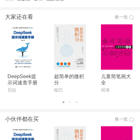
大家还在看
换一批
DeepSeek提
超简单的微积
儿童简笔画大
示词速查手册
分
全
贝拉
拓巳
何涛
小伙伴都在买
换一批