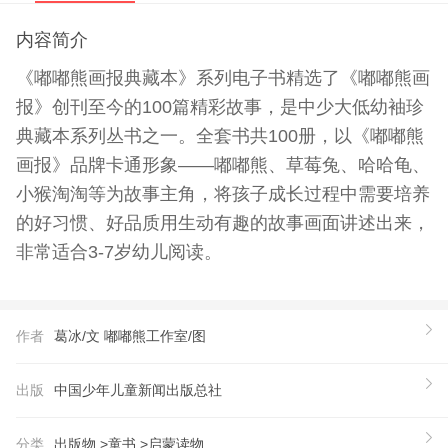
内容简介
《嘟嘟熊画报典藏本》系列电子书精选了《嘟嘟熊画
报》创刊至今的100篇精彩故事，是中少大低幼袖珍
典藏本系列丛书之一。全套书共100册，以《嘟嘟熊
画报》品牌卡通形象——嘟嘟熊、草莓兔、哈哈龟、
小猴淘淘等为故事主角，将孩子成长过程中需要培养
的好习惯、好品质用生动有趣的故事画面讲述出来，
非常适合3-7岁幼儿阅读。
作者
葛冰/文 嘟嘟熊工作室/图
出版
中国少年儿童新闻出版总社
分类
出版物 >
童书 >
启蒙读物