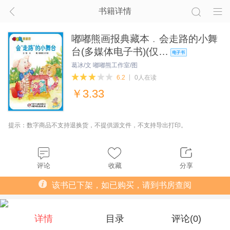
书籍详情
嘟嘟熊画报典藏本﹒会走路的小舞
台(多媒体电子书)(仅…
葛冰/文 嘟嘟熊工作室/图
6.2
0人在读
￥
3.33
提示：数字商品不支持退换货，不提供源文件，不支持导出打印。
评论
收藏
分享
该书已下架，如已购买，请到书房查阅
详情
目录
评论(
0
)