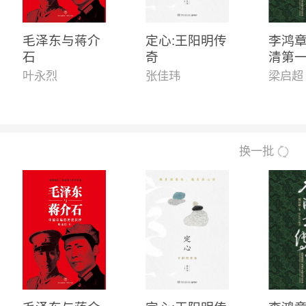
毛泽东与蒋介
定心:王阳明传
李鸿
石
奇
清第
功与
叶永烈
张佳玮
梁启超
换一批