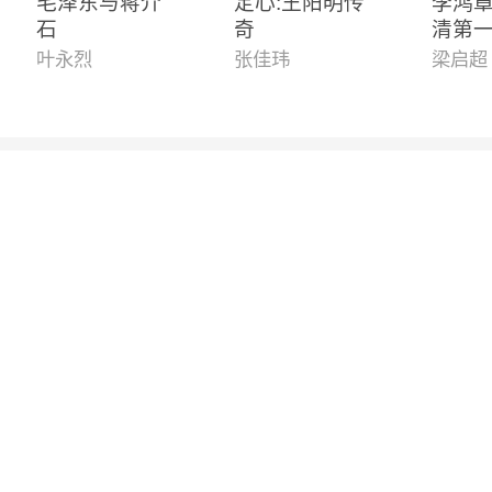
毛泽东与蒋介
定心:王阳明传
李鸿
石
奇
清第
功与
叶永烈
张佳玮
梁启超