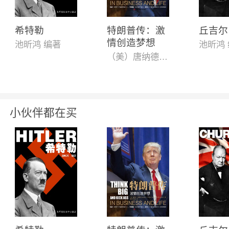
希特勒
特朗普传：激
丘吉尔
情创造梦想
池昕鸿 编著
池昕鸿
（美）唐纳德·特朗普
小伙伴都在买