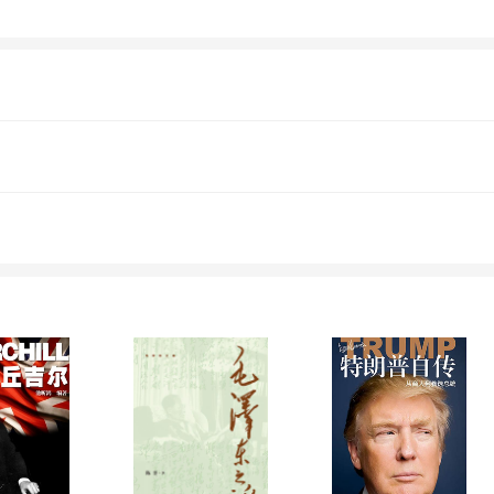
上产生过重大影响的中共高层领导10人：陈独
的历史史料、包括大批原始资料、大量同时代
，力求客观、公允。 这是**本详细介绍中共早期领导人的书籍，所
经历及故事却鲜为人知，本书是市场上**本详
强烈的历史
物的真实认知。
”，却阴差阳错了经贸系，学即“不务正业”，潜
从事写作，终撰写成——《中共早期领导人的后
等多部畅销作品。