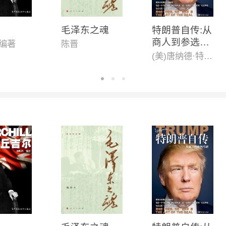
毛泽东之魂
特朗普自传:从
商人到参选总
 编著
陈晋
统
(美)唐纳德·特朗普,托尼·施瓦茨 著 尹瑞珉 译