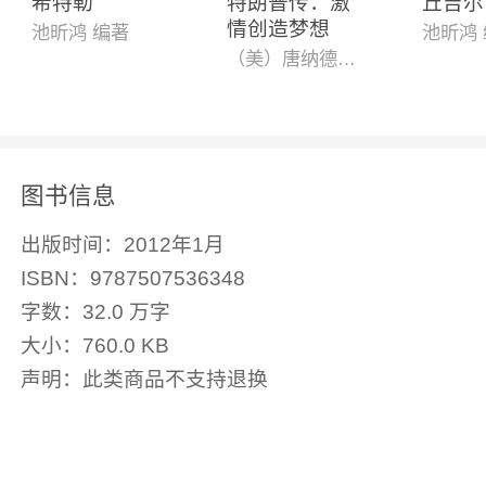
希特勒
特朗普传：激
丘吉尔
情创造梦想
池昕鸿 编著
池昕鸿
（美）唐纳德·特朗普
图书信息
出版时间：
2012年1月
ISBN：
9787507536348
字数：
32.0 万字
大小：
760.0 KB
声明：
此类商品不支持退换