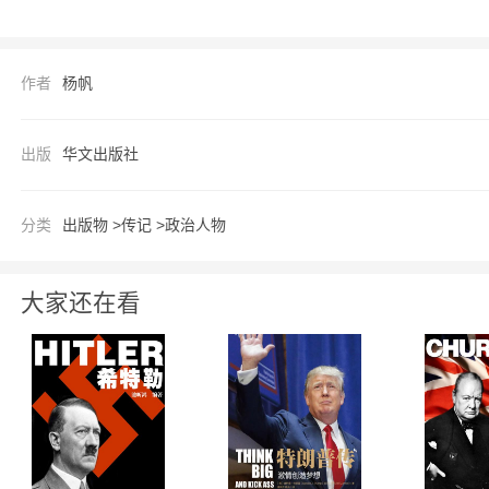
本书选取处于中共早期领导核心的、在党史
森、向忠发、王明、博古、张闻天，以翔实
作者
杨帆
通过大量客观事实，记述他们的生平事迹，还他们以历史的本来面目
述人物在历史上都占有重要地位，但他们的
出版
华文出版社
披露将他们的真实经历客观地展现在读者面前。 书中故事波诡云谲、惊心动魄，能够强烈吸引读者的兴趣，更能够满足读者
求知欲望，丰富读者的历史知识及对历史人
分类
出版物 >
传记 >
政治人物
【作者】
杨帆，泉城之女，自幼喜读老祖宗“那些事儿
大家还在看
党史、建军史“情有独钟”。于毕业前正式
民党去台高官大结局》、《民国军阀档案》