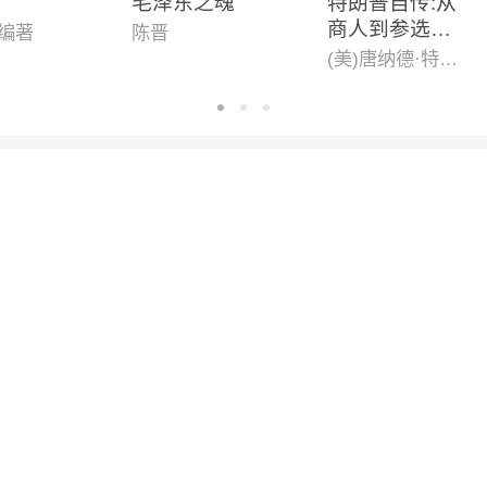
毛泽东之魂
特朗普自传:从
商人到参选总
 编著
陈晋
统
(美)唐纳德·特朗普,托尼·施瓦茨 著 尹瑞珉 译