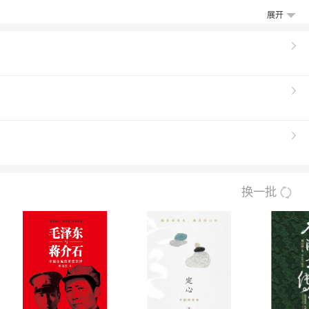
秀、李大钊、张国焘、瞿秋白、李立三、蔡和
展开
人口述文章，借鉴党史权威认定的成果资料，
细介绍他们生平的作品，作者通过大量史料的
心研究民国“是个什么玩意儿”，尤其对中共建
换一批
岁月》。此前已出版：《杜月笙大传》、《国