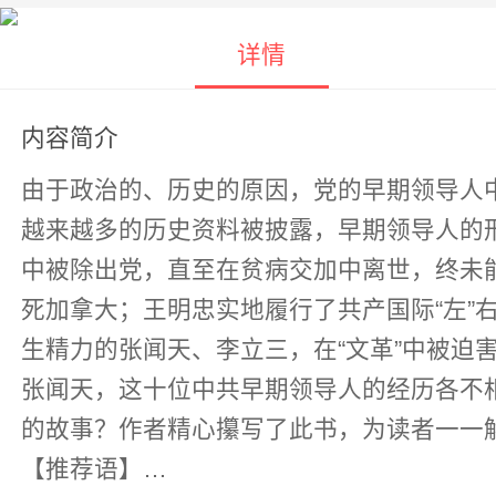
详情
内容简介
由于政治的、历史的原因，党的早期领导人
越来越多的历史资料被披露，早期领导人的形象也越来越清晰地展现在世
中被除出党，直至在贫病交加中离世，终未
死加拿大；王明忠实地履行了共产国际“左
生精力的张闻天、李立三，在“文革”中被迫害致死…… 陈独秀、李大钊、张国焘、瞿秋白、李立三、
张闻天，这十位中共早期领导人的经历各不
的故事？作者精心攥写了此书，为读者一一
【推荐语】