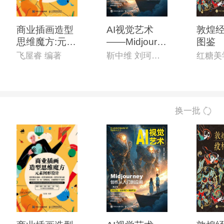
商业插画造型
AI视觉艺术
敦煌
思维魔方:元素
——Midjourn
图鉴
图形设计
ey创作从入门
飞屋睿 编著
靳中维 刘珂敏 编著
红糖美
到应用(第2版)
换一批