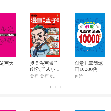
笔画大
樊登漫画孟子
创意儿童简笔
(让孩子从小立
画10000例
志,从小积极上
樊登·樊登读书团队
何涛
进爱学习!28篇
漫画还原孟子
思想精华,小学
生入门国学经
典不二选择!7
岁+)