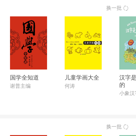
换一批
国学全知道
儿童学画大全
汉字
的
谢普主编
何涛
小象汉
换一批