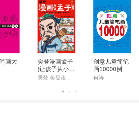
笔画大
樊登漫画孟子
创意儿童简笔
(让孩子从小立
画10000例
志,从小积极上
樊登·樊登读书团队
何涛
进爱学习!28篇
漫画还原孟子
思想精华,小学
生入门国学经
典不二选择!7
岁+)