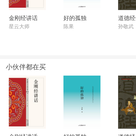
金刚经讲话
好的孤独
道德经
星云大师
陈果
孙敬武
小伙伴都在买