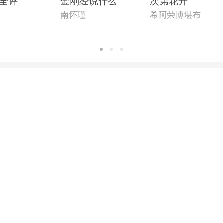
全评
金刚经说什么
次第花开
南怀瑾
希阿荣博堪布