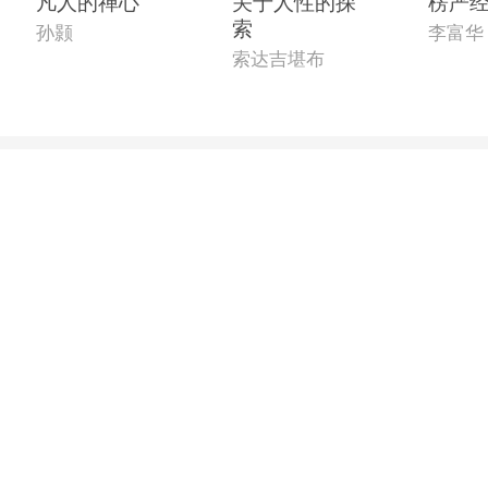
凡人的禅心
关于人性的探
楞严
索
孙颢
李富华
索达吉堪布