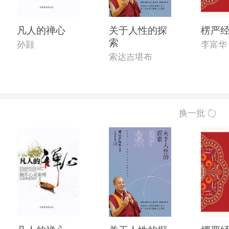
凡人的禅心
关于人性的探
楞严
索
孙颢
李富华
索达吉堪布
换一批