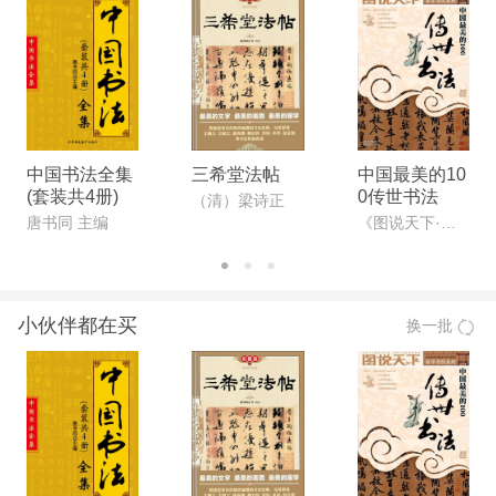
中国书法全集
三希堂法帖
中国最美的10
(套装共4册)
0传世书法
（清）梁诗正
唐书同 主编
《图说天下·国学书院系列》编委会
小伙伴都在买
换一批