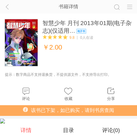
书籍详情
智慧少年 月刊 2013年01期(电子杂
志)(仅适用…
9.8
0人在读
￥
2.00
提示：数字商品不支持退换货，不提供源文件，不支持导出打印。
评论
收藏
分享
该书已下架，如已购买，请到书房查阅
详情
目录
评论(
0
)