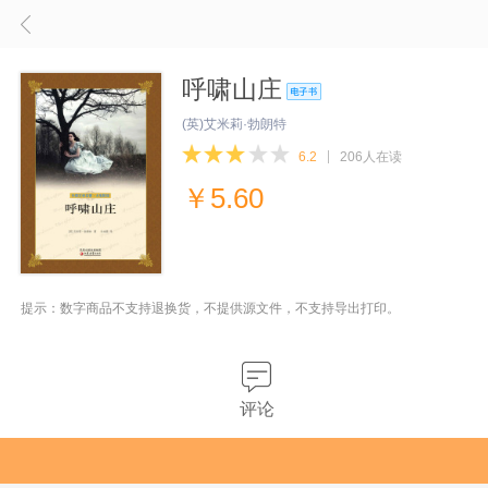
呼啸山庄
(英)艾米莉·勃朗特
6.2
206人在读
￥
5.60
提示：数字商品不支持退换货，不提供源文件，不支持导出打印。
评论