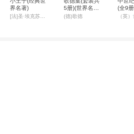
小王子(经典世
歌德集(套装共
中世
界名著)
5册)(世界名著
(全9册
名译文库)
[法]圣·埃克苏佩里 著;李 宏 编译
(德)歌德