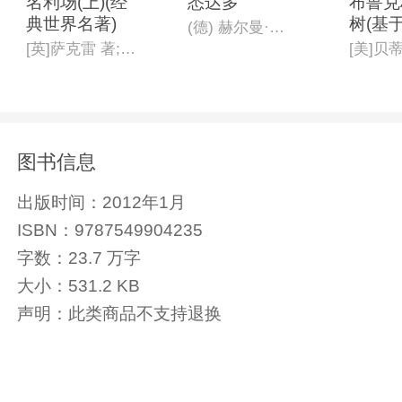
名利场(上)(经
悉达多
布鲁克
典世界名著)
树(基
(德) 赫尔曼·黑塞著;杨武能译
实的全
[英]萨克雷 著;徐 斌 编译
[美]贝
长小说
共图书
0世纪
的著作
畅销8
图书信息
念版,
家*新
出版时间：
2012年1月
ISBN：
9787549904235
字数：
23.7 万字
大小：
531.2 KB
声明：
此类商品不支持退换