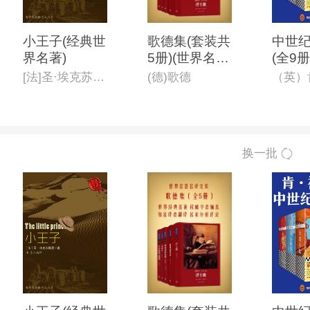
小王子(经典世
歌德集(套装共
中世
界名著)
5册)(世界名著
(全9册
名译文库)
[法]圣·埃克苏佩里 著;李 宏 编译
(德)歌德
换一批