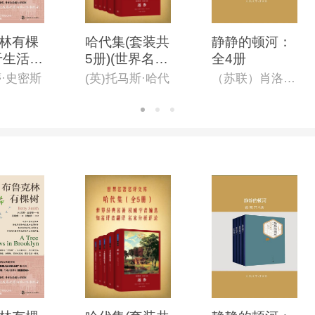
林有棵
哈代集(套装共
静静的顿河：
于生活真
5册)(世界名著
全4册
球*佳成
名译文库)
蒂·史密斯
(英)托马斯·哈代
（苏联）肖洛霍夫（著）,金人（译）
,纽约公
馆评“2
蕞重要
之一”!
0周年纪
著名翻译
全译本)