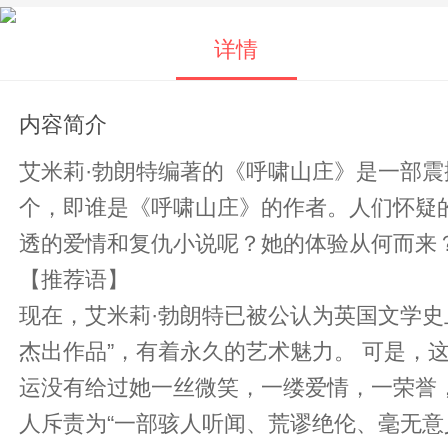
详情
内容简介
艾米莉·勃朗特编著的《呼啸山庄》是一部震
个，即谁是《呼啸山庄》的作者。人们怀疑
透的爱情和复仇小说呢？她的体验从何而来
【推荐语】
现在，艾米莉·勃朗特已被公认为英国文学史
杰出作品”，有着永久的艺术魅力。 可是，这位仅仅在世上度过三十个春秋的女子，她的一生是非常不幸的，郁郁寡欢，孤寂凄凉。命
运没有给过她一丝微笑，一缕爱情，一荣誉
人斥责为“一部骇人听闻、荒谬绝伦、毫无意