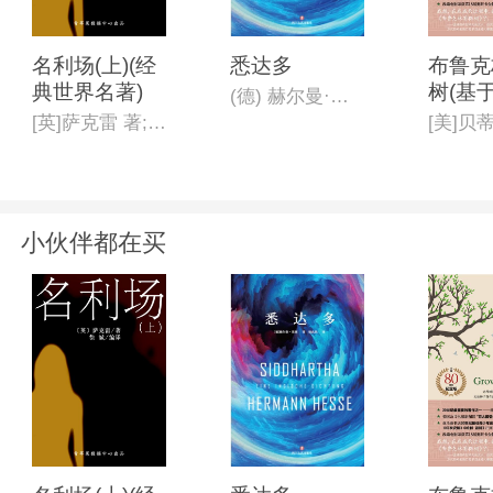
名利场(上)(经
悉达多
布鲁克
典世界名著)
树(基
(德) 赫尔曼·黑塞著;杨武能译
实的全
[英]萨克雷 著;徐 斌 编译
[美]贝
长小说
共图书
0世纪
的著作
小伙伴都在买
畅销8
念版,
家*新