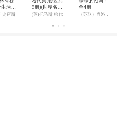
林有棵
哈代集(套装共
静静的顿河：
于生活真
5册)(世界名著
全4册
球*佳成
名译文库)
蒂·史密斯
(英)托马斯·哈代
（苏联）肖洛霍夫（著）,金人（译）
,纽约公
馆评“2
蕞重要
之一”!
0周年纪
著名翻译
全译本)