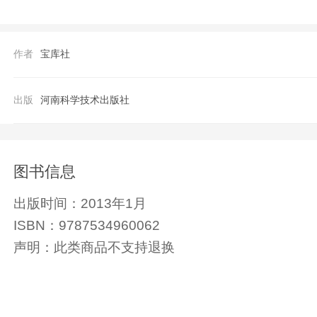
宝库社，日本*的手工集团旗下的出版社，
海内外著名的手工作者和资深的手工培训教
作者
宝库社
大手工爱好者中享有极高的声誉。 目前，广受欢迎的期刊类手工编织图书《毛线球》《世界编织》《志田编织》《爱刺绣》《欧洲编
织》《编织大花园》都已落户河南科学技术
出版
河南科学技术出版社
系列也在河南科学技术出版社出版了中文简
图书信息
出版时间：
2013年1月
ISBN：
9787534960062
声明：
此类商品不支持退换