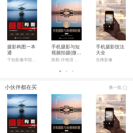
摄影构图一本
手机摄影与短
手机摄影技法
通
视频拍摄(微课
大全
版)
千知影像学院 编著
陈勤 许艳清 主编
先锋影像
小伙伴都在买
换一批