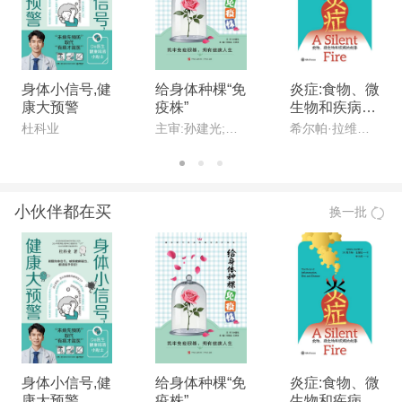
身体小信号,健
给身体种棵“免
炎症:食物、微
康大预警
疫株”
生物和疾病的
故事
杜科业
主审:孙建光;主编:宋明全,王秀玲
希尔帕·拉维拉(Shilpa Ravella)
小伙伴都在买
换一批
身体小信号,健
给身体种棵“免
炎症:食物、微
康大预警
疫株”
生物和疾病的