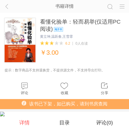
书籍详情
看懂化验单：轻而易举(仅适用PC
阅读)
黄立坤,温跃春,王雪霏
6.2
0人在读
￥
3.00
提示：数字商品不支持退换货，不提供源文件，不支持导出打印。
评论
收藏
分享
该书已下架，如已购买，请到书房查阅
详情
目录
评论(
0
)