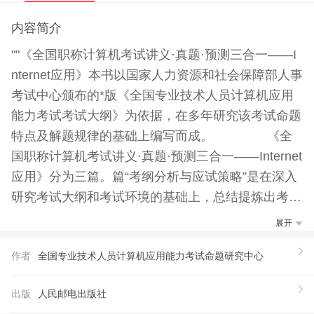
内容简介
""《全国职称计算机考试讲义·真题·预测三合一——I
nternet应用》本书以国家人力资源和社会保障部人事
考试中心颁布的*版《全国专业技术人员计算机应用
能力考试考试大纲》为依据，在多年研究该考试命题
特点及解题规律的基础上编写而成。 《全
国职称计算机考试讲义·真题·预测三合一——Internet
应用》分为三篇。篇“考纲分析与应试策略”是在深入
研究考试大纲和考试环境的基础上，总结提炼出考试
内容的重点及命题方式，为考生提供全面的复习和应
展开
试策略；第二篇“考点精讲及经典题解”严格按照“Inter
作者
全国专业技术人员计算机应用能力考试命题研究中心
net应用”科目的考试大纲，对各考点的“考情分
析”、“操作指南”和“经典例题”进行逐一讲解，并在每
出版
人民邮电出版社
章后提供“过关强化练习及解题思路”，供考生对本章