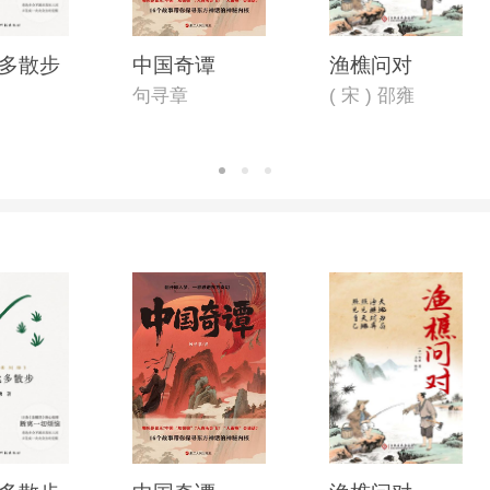
多散步
中国奇谭
渔樵问对
句寻章
( 宋 ) 邵雍