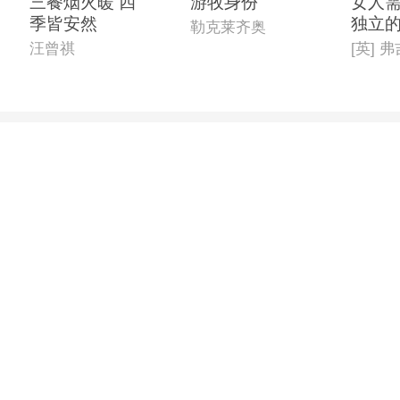
三餐烟火暖 四
游牧身份
女人
季皆安然
独立
勒克莱齐奥
汪曾祺