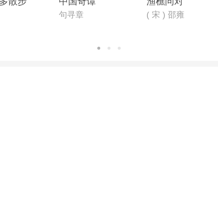
多散步
中国奇谭
渔樵问对
句寻章
( 宋 ) 邵雍