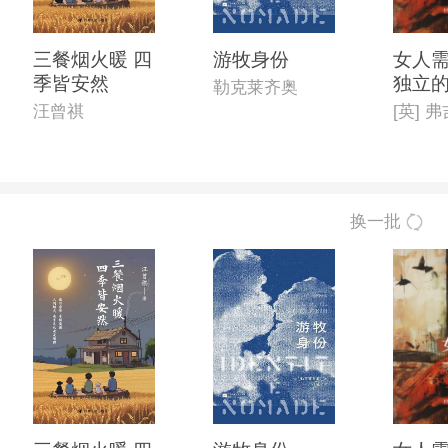
三餐烟火暖 四
游牧身份
女人
季皆安然
独立
勒克莱齐奥
汪曾祺
换一批