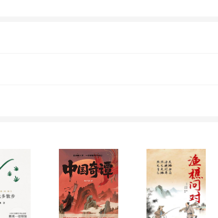
主要作品：纪实文学：《妞妞，一个父亲的札记
《善良丰富高贵》随感集：《人与永恒》《风