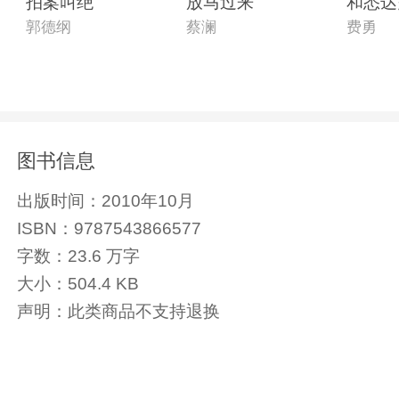
拍案叫绝
放马过来
和悉达
郭德纲
蔡澜
费勇
图书信息
出版时间：
2010年10月
ISBN：
9787543866577
字数：
23.6 万字
大小：
504.4 KB
声明：
此类商品不支持退换