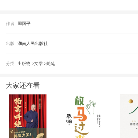
1950年生于上海，当代著名作家、学者。
《守望的距离》《各自的朝圣路》《安静》
作者
周国平
采：在世纪
出版
湖南人民出版社
分类
出版物 >
文学 >
随笔
大家还在看