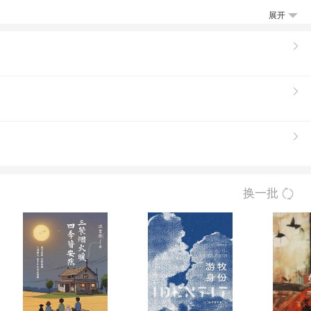
》《岁月与性情——我的心灵自传》散文集：
展开
中的纸屑》《内在的从容》学术著作：《尼
换一批