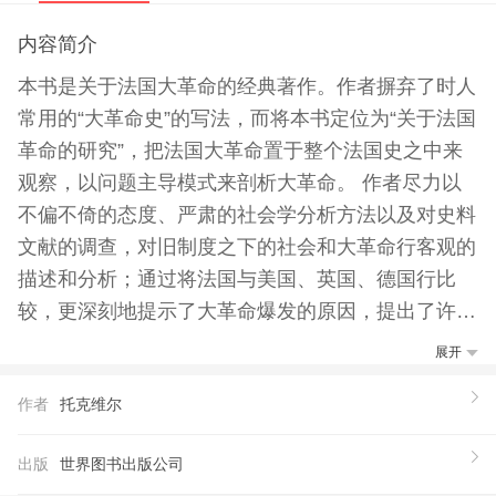
内容简介
本书是关于法国大革命的经典著作。作者摒弃了时人
常用的“大革命史”的写法，而将本书定位为“关于法国
革命的研究”，把法国大革命置于整个法国史之中来
观察，以问题主导模式来剖析大革命。 作者尽力以
不偏不倚的态度、严肃的社会学分析方法以及对史料
文献的调查，对旧制度之下的社会和大革命行客观的
描述和分析；通过将法国与美国、英国、德国行比
较，更深刻地提示了大革命爆发的原因，提出了许多
关于革命的新观。与革命倡导的民主平等的价值观不
展开
同，作者更强调自由的价值。 本书是《旧制度与大
作者
托克维尔
革命》的权威经典英文本，文字流畅，通俗易懂，完
整地保留了原书的全部注释。
出版
世界图书出版公司
【推荐语】