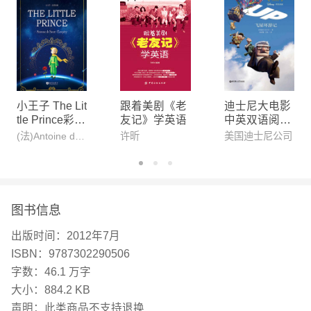
小王子 The Lit
跟着美剧《老
迪士尼大电影
tle Prince彩色
友记》学英语
中英双语阅读·
全英文插图版
飞屋环游记
(法)Antoine de Saint-Exupéry（安东尼.德.圣埃克苏佩里）
许昕
美国迪士尼公司
世界经典文学
名著系列
图书信息
出版时间：
2012年7月
ISBN：
9787302290506
字数：
46.1 万字
大小：
884.2 KB
声明：
此类商品不支持退换