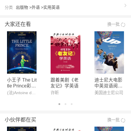
少年将产生积极的影响。为了使读者能够了解英文故
分类
出版物 >
外语 >
实用英语
事概况，而提高阅读速度和阅读水平，在每章的始部
分增加了中文导读。
大家还在看
换一批
【作者】
鲁思·本尼迪克特(RuthBenedict，1887-1948)，美国
著名文化人类学家、诗人。《菊与刀》是本尼迪克特
的代表作，是第二次世界大战后受命于美国政府完成
的对日本社会及民族性格的研究报告，旨在为美国管
理战败后的日本提供参考。本尼迪克特根据文化类型
理论，运用文化人类学的方法，调查了战时在美国的
小王子 The Lit
跟着美剧《老
迪士尼大电影
tle Prince彩色
友记》学英语
中英双语阅读·
日本人，同时也查阅了大量有关日本的文学、艺术、
全英文插图版
飞屋环游记
(法)Antoine de Saint-Exupéry（安东尼.德.圣埃克苏佩里）
许昕
美国迪士尼公司
学术作品，完成了报告。《菊与刀》是美国改造日
世界经典文学
本、分析日本的指导书，书中的观极大地影响了战后
名著系列
的美国对日政策，并且也取得了预期的效果。
小伙伴都在买
换一批