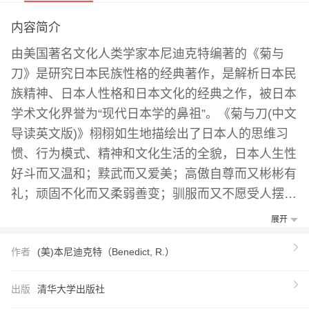
内容简介
由美国著名文化人类学家本尼迪克特编著的《菊与
刀》是研究日本民族性格的经典著作，是解析日本民
族精神、日本人性格和日本文化的经典之作，被日本
学术文化界誉为“现代日本学的鼻祖”。《菊与刀(中文
导读英文版)》栩栩如生地描绘出了日本人的思维习
惯、行为模式、精神和文化生活的全貌，日本人生性
好斗而又温和；黩武而又爱美；高傲自尊而又彬彬有
礼；顽固不化而又柔弱善变；驯服而又不愿受人摆
布；忠贞而又易于叛变；勇敢而又懦弱；保守而又十
展开
分欢迎新鲜事物。该书出版后在世界各地引起了广泛
作者
(美)本尼迪克特（Benedict, R.）
地关注，被视为研究日本有见地的作品，被公认为了
解日本的书。无论作为语言学习的课本，还是作为通
出版
清华大学出版社
俗的文学读本，引该书对当代中国的读者，特别是青