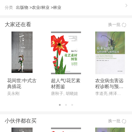
作者、全国星火先工作者。主持选育5个柑橘品种，
分类
出版物 >
农业/林业 >
林业
主持或参与的科研项目获省二、三等科技步奖5项，
省自然科学三等奖1项，省技术推广二等奖2项。主编
大家还在看
换一批
与副主编的著作有《广东柑橘图谱》、《南方主要果
树生长发育与调控技术》、《柑橘优质安全标准化生
产百问百答》、《荔枝龙眼病虫害无公害防治彩色图
说》、《广东园艺产业发展战略研究》、《中国柑橘
品种》、《柑橘病虫害原色图谱》等14本。参编有
《中国热带南亚热带果树》、《广东农业志》等6
本。蔡明段 原杨村华侨柑橘场农业技术推广研究
花间世:中式古
超人气!花艺素
农业病虫害远
典插花
材图鉴
程诊断与预警
员，享受国务院政府特殊津贴。曾任该场十二岭分场
技术
吴永刚
唐秋子, 胡晓娃
李道亮,傅泽田,温继文,段青玲
场长、柑橘场场长技术助理、柑橘研究所所长等职。
曾荣获广东省农村科技先工作者，惠州市优秀专家、
拔尖人才。长期从事柑橘科研与生产管理工作。曾获
小伙伴都在买
换一批
得省、市一、二、三等奖9项。主编、参编的著作有
《柑橘病虫害防治彩色图说》、《柑橘病虫害原色图