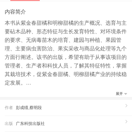
内容简介
本书从紫金春甜橘和明柳甜橘的生产概况、选育与主
要砧木品种、形态特征与生长发育特性、对环境条件
的要求、无病毒苗木的培育、建园与种植、果园管
理、主要病虫害防治、果实采收与商品化处理等九个
方面行阐述。该书的出版，希望有助于从事该项目的
管理者、生产者和科技人员，了解其特征特性，掌握
其栽培技术，促紫金春甜橘、明柳甜橘产业的持续稳
定发展。
【作者】
展开
彭成绩 广东省农业科学院果树研究所研究员，享受
作者
彭成绩,蔡明段
国务院政府特殊津贴。曾任所长、广东园艺学会理事
长、《广东园艺》主编、中国柑橘学会副理事长。曾
出版
广东科技出版社
荣获广东省农村科技先工作者、广东省科技扶贫先工