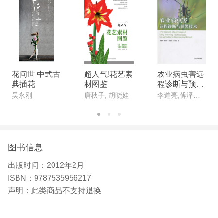
谱》、《柑橘优质安全标准化生产百问百答》、《柑
橘病虫草害防治彩色图谱》、《广东柑橘图谱》、
《中国柑橘品种》、《荔枝龙眼病虫害的识别与防
治》、《荔枝龙眼病虫害无公害防治彩色图说》等18
本。
花间世:中式古
超人气!花艺素
农业病虫害远
典插花
材图鉴
程诊断与预警
技术
吴永刚
唐秋子, 胡晓娃
李道亮,傅泽田,温继文,段青玲
图书信息
出版时间：
2012年2月
ISBN：
9787535956217
声明：
此类商品不支持退换