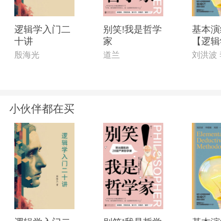
逻辑学入门二
别笑!我是哲学
基本演
十讲
家
【逻辑
专家联
殷海光
道兰
南开大
作序推
本专为
打造的
小伙伴都在买
普书!