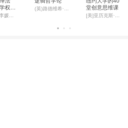
绎法
逻辑哲学论
纽约大学的40
学权威
堂创意思维课
(英)路德维希·约瑟夫·约翰·维特根斯坦著;黄敏译
合创作,
刘洪波 李媛媛 刘潋
[美]亚历克斯·奥斯本
学教授
荐。一
中国人
逻辑科
】