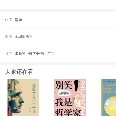
那样，一一去探访这些哲学家。看看他们的
有一番情趣。我们希望用不那么艰涩的语言
作者
清扬
出版
金城出版社
分类
出版物 >
哲学/宗教 >
哲学
大家还在看