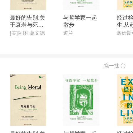
最好的告别:关
与哲学家一起
经过
于衰老与死亡,
散步
生:从
你必须知道的
到尼
[美]阿图·葛文德
道兰
詹姆斯
常识
换一批