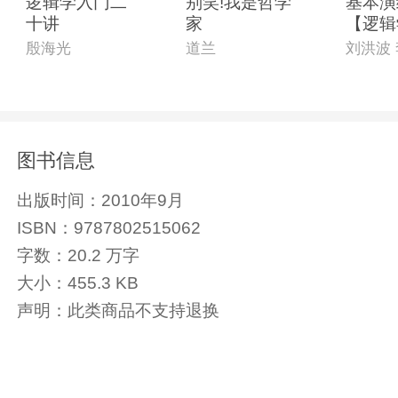
逻辑学入门二
别笑!我是哲学
基本演
十讲
家
【逻辑
专家联
殷海光
道兰
南开大
作序推
本专为
打造的
普书!
图书信息
出版时间：
2010年9月
ISBN：
9787802515062
字数：
20.2 万字
大小：
455.3 KB
声明：
此类商品不支持退换