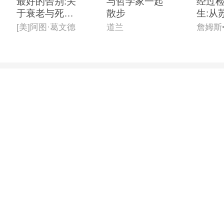
最好的告别:关
与哲学家一起
经过
于衰老与死亡,
散步
生:从
你必须知道的
到尼
[美]阿图·葛文德
道兰
詹姆斯
常识