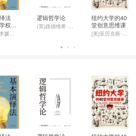
绎法
逻辑哲学论
纽约大学的40
学权威
堂创意思维课
(英)路德维希·约瑟夫·约翰·维特根斯坦著;黄敏译
合创作,
刘洪波 李媛媛 刘潋
[美]亚历克斯·奥斯本
学教授
荐。一
中国人
逻辑科
】