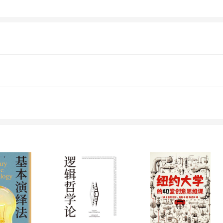
人生，听听他们的故事，品品他们的哲学，看
，带你读一读各个时代留给我们的思想精华。 