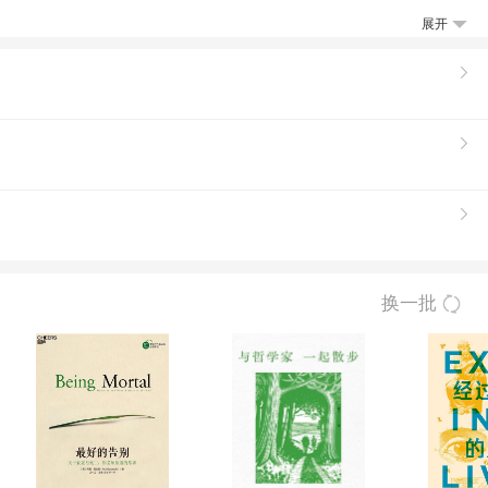
看这些人到底是迂腐还是可爱，是枯燥还是另
展开
现在就出发吧！
换一批