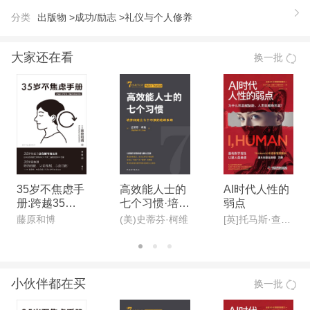
太较真儿？为此你身心疲惫、嗟叹不已……现在就始
分类
出版物 >
成功/励志 >
礼仪与个人修养
吧，跟随隋晓明主编的《做自己的心灵导师》，卸下
生命中那些不能承受之重，给自己一心理补偿，给心
大家还在看
换一批
灵一次畅快呼吸！
35岁不焦虑手
高效能人士的
AI时代人性的
册:跨越35岁
七个习惯·培养
弱点
职场门槛的底
和建立七个习
藤原和博
(美)史蒂芬·柯维
[英]托马斯·查莫罗-普雷穆季奇
层逻辑
惯的追踪系统
小伙伴都在买
换一批