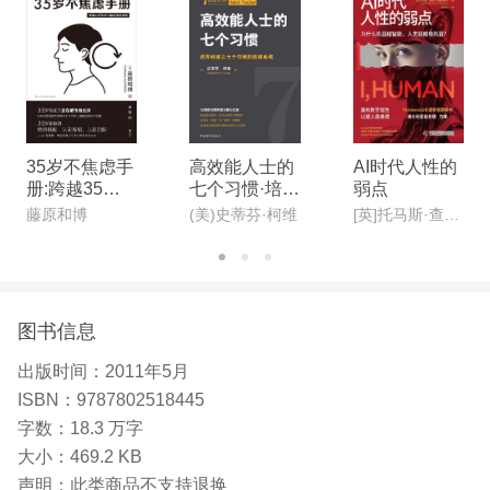
35岁不焦虑手
高效能人士的
AI时代人性的
册:跨越35岁
七个习惯·培养
弱点
职场门槛的底
和建立七个习
藤原和博
(美)史蒂芬·柯维
[英]托马斯·查莫罗-普雷穆季奇
层逻辑
惯的追踪系统
图书信息
出版时间：
2011年5月
ISBN：
9787802518445
字数：
18.3 万字
大小：
469.2 KB
声明：
此类商品不支持退换