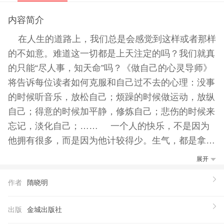
内容简介
在人生的道路上，我们总是会感觉到这样或者那样
的不如意。难道这一切都是上天注定的吗？我们就真
的只能“尽人事，知天命”吗？《做自己的心灵导师》
将告诉每位读者如何克服和自己过不去的心理：没事
的时候听音乐，放松自己；烦躁的时候做运动，放纵
自己；得意的时候加平静，修炼自己；悲伤的时候来
忘记，淡化自己；…… 一个人的快乐，不是因为
他拥有很多，而是因为他计较得少。生气，都是拿别
人的过错来惩罚自己。
展开
【推荐语】
作者
隋晓明
一个人只有懂得爱护自己的心灵，才能从容面对人生
的坎坷，穿越生活的风雨。 回首往日，你是否和
出版
金城出版社
自己过不去？是否淹没在欲望与金钱之下？是否事事