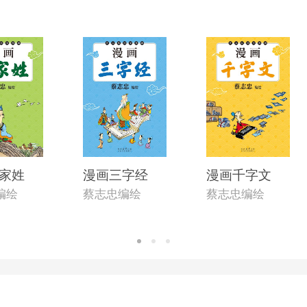
家姓
漫画三字经
漫画千字文
编绘
蔡志忠编绘
蔡志忠编绘