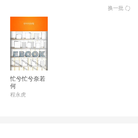
换一批
忙兮忙兮奈若
何
程永虎