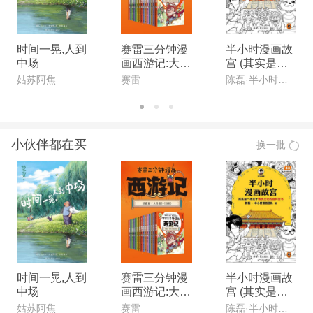
时间一晃,人到
赛雷三分钟漫
半小时漫画故
中场
画西游记:大全
宫 (其实是一
集15册
本关于传统文
姑苏阿焦
赛雷
陈磊·半小时漫画团队
化的百科全书
故宫选址背后
是天文历法,故
宫布局可对应
小伙伴都在买
换一批
八卦五行 混子
哥新作) (读客
半小时漫画文
库)
时间一晃,人到
赛雷三分钟漫
半小时漫画故
中场
画西游记:大全
宫 (其实是一
集15册
本关于传统文
姑苏阿焦
赛雷
陈磊·半小时漫画团队