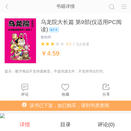
书籍详情
乌龙院大长篇 第9部(仅适用PC阅
读)
敖幼祥
6.2
0人在读
￥
4.59
提示：数字商品不支持退换货，不提供源文件，不支持导出打印。
评论
收藏
分享
该书已下架，如已购买，请到书房查阅
详情
目录
评论(
0
)