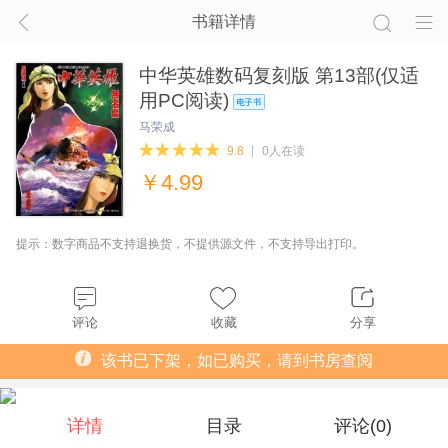
书籍详情
中华英雄数码复刻版 第13部(仅适
用PC阅读)
马荣成
9.8
0人在读
￥
4.99
提示：数字商品不支持退换货，不提供源文件，不支持导出打印。
评论
收藏
分享
该书已下架，如已购买，请到书房查阅
详情
目录
评论(
0
)