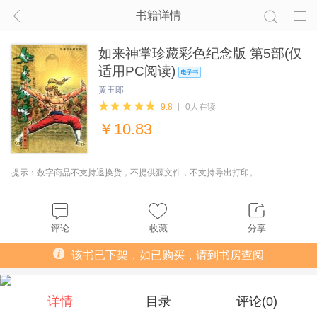
书籍详情
如来神掌珍藏彩色纪念版 第5部(仅
适用PC阅读)
黄玉郎
9.8
0人在读
￥
10.83
提示：数字商品不支持退换货，不提供源文件，不支持导出打印。
评论
收藏
分享
该书已下架，如已购买，请到书房查阅
详情
目录
评论(
0
)