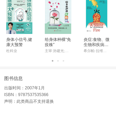
身体小信号,健
给身体种棵“免
炎症:食物、微
康大预警
疫株”
生物和疾病的
故事
杜科业
主审:孙建光;主编:宋明全,王秀玲
希尔帕·拉维拉(Shilpa Ravella)
图书信息
出版时间：
2007年1月
ISBN：
9787537535366
声明：
此类商品不支持退换