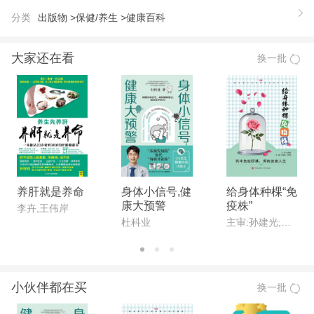
一天天健壮起来。 5分钟蔬菜补肾法、5分钟水果补
分类
出版物 >
保健/养生 >
健康百科
肾法、5分钟汤剂补肾法、5分钟药膳补肾法、5分钟
药酒补肾法、5分钟运动补肾法、5分钟日常生活补肾
大家还在看
换一批
法、5分钟中药补肾法等。这些巧妙的补肾方法，都
来自专家的总结。想了解吗？付出5分钟……
养肝就是养命
身体小信号,健
给身体种棵“免
康大预警
疫株”
李卉,王伟岸
杜科业
主审:孙建光;主编:宋明全,王秀玲
小伙伴都在买
换一批