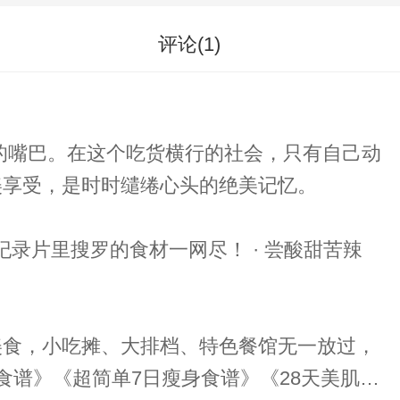
评论(
1
)
美享受，是时时缱绻心头的绝美记忆。
美食，小吃摊、大排档、特色餐馆无一放过，
谱》《超简单7日瘦身食谱》《28天美肌革