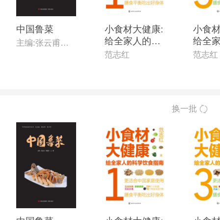
中国鲁菜
小食材大健康:
小食材
给全家人的科
给全
主编:张云甫、杨建勇、王楷
学饮食指南1
学饮食
范志红
范志红
换一批