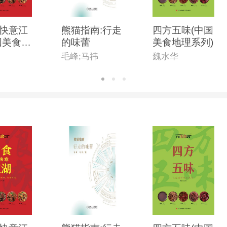
快意江
熊猫指南:行走
四方五味(中国
国美食地
的味蕾
美食地理系列)
)
毛峰;马祎
魏水华