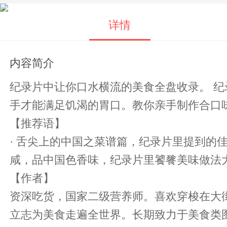
详情
内容简介
纪录片中让你口水横流的美食全盘收录。 纪录片只是让你看到了美食，却永远无法满足你的嘴巴。在这个吃货横行的社会，只有自己动
手才能满足饥渴的胃口。教你亲手制作合口
【推荐语】
· 舌尖上的中国之菜谱篇，纪录片里提到的佳肴详尽收录！ · 从浙江毛竹林到内蒙乌珠沁，纪录片里搜
咸，品中国色香味，纪录片里饕餮美味做法
【作者】
资深吃货，国家二级营养师。喜欢穿梭在大
立志为美食走遍全世界。长期致力于美食类图