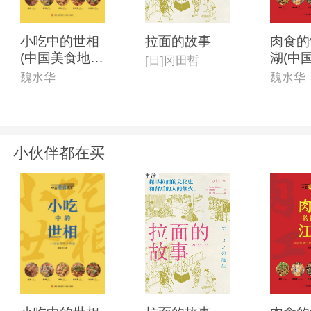
小吃中的世相
拉面的故事
肉食的
(中国美食地理
湖(中
[日]冈田哲
系列)
理系列
魏水华
魏水华
小伙伴都在买