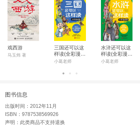
亲子教养书》《宝贝要上幼儿园》。文章散见于《婚
姻与家庭》《父母》等多家媒体。
戏西游
三国还可以这
水浒还可以这
样读(全彩漫画
样读(全彩漫画
马玉炜 著
版)
版)
小葛老师
小葛老师
图书信息
出版时间：
2012年11月
ISBN：
9787538569926
声明：
此类商品不支持退换