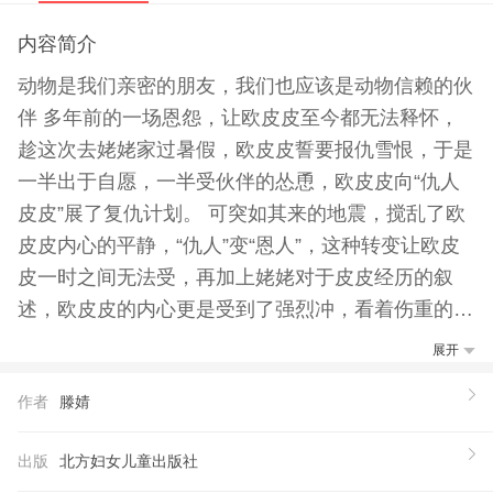
内容简介
动物是我们亲密的朋友，我们也应该是动物信赖的伙
伴 多年前的一场恩怨，让欧皮皮至今都无法释怀，
趁这次去姥姥家过暑假，欧皮皮誓要报仇雪恨，于是
一半出于自愿，一半受伙伴的怂恿，欧皮皮向“仇人
皮皮”展了复仇计划。 可突如其来的地震，搅乱了欧
皮皮内心的平静，“仇人”变“恩人”，这种转变让欧皮
皮一时之间无法受，再加上姥姥对于皮皮经历的叙
述，欧皮皮的内心更是受到了强烈冲，看着伤重的皮
皮，他决定完成它的临终心愿，于是他……
展开
【推荐语】
作者
滕婧
别具一格，很有创意。作者用文学、知识、娱乐三种
材料搭建了一道通向家长、教师和读者的桥梁。它是
出版
北方妇女儿童出版社
作家和编辑联袂经营聘为的品牌图书，我相信读者会