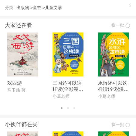
喜欢上它。——儿童文学作家评论家 安武林 语言风
分类
出版物 >
童书 >
儿童文学
格近孩子，在轻松的叙述中有精心的构思，寓教于
乐，不但给了孩子快乐还给了他们能力和知识。主题
大家还在看
换一批
深远，举重若轻，值得推荐。——儿童文学作家 谢
华 滕老师是一位有责任心、爱心、童心的作家，她
以内心深处对儿童的天然之爱融写作，她的作品，深
切关注儿童的情感及身心健康发展，给予小读者十分
有益的引导。——知名图书策划人 杨文轩
【作者】
滕婧：儿童文学作家、儿童阅读推广人、家庭教育专
戏西游
三国还可以这
水浒还可以这
样读(全彩漫画
样读(全彩漫画
家、童立方亲子绘本馆创办人。创作校园小说“淘气
马玉炜 著
版)
版)
小葛老师
小葛老师
包欧皮皮”系列，深受小朋友、老师和家长的喜欢；
主编《冒险王》儿童杂志；作品被《探索财富》《故
事作文》《小学生》《心语文》等儿童杂志连载。通
小伙伴都在买
换一批
过各种讲座传递创新家教方法，并出版家庭教养指南
系列丛书：《做不生气的父母》《父与子：给爸爸的