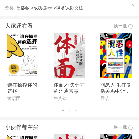
遇，只有聪明地工作才能让机遇垂青于你。另外，本
分类
出版物 >
成功/励志 >
职场/人际交往
书还有一些幽默的职场故事，是一本绝不枯燥的职场
生存手册！
大家还在看
换一批
谁在操控你的
体面:不失分寸
洞悉人性:在复
选择
的沟通智慧
杂关系中让自
己活成人间清
黄启团
牛克锦
乔洁
醒
小伙伴都在买
换一批