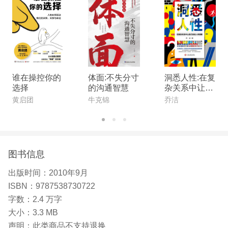
谁在操控你的
体面:不失分寸
洞悉人性:在复
选择
的沟通智慧
杂关系中让自
己活成人间清
黄启团
牛克锦
乔洁
醒
图书信息
出版时间：
2010年9月
ISBN：
9787538730722
字数：
2.4 万字
大小：
3.3 MB
声明：
此类商品不支持退换