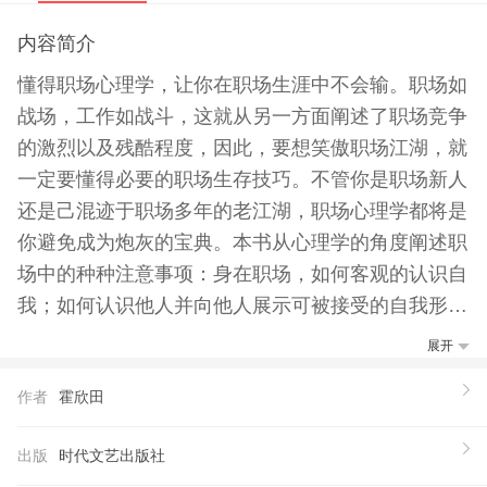
内容简介
懂得职场心理学，让你在职场生涯中不会输。职场如
战场，工作如战斗，这就从另一方面阐述了职场竞争
的激烈以及残酷程度，因此，要想笑傲职场江湖，就
一定要懂得必要的职场生存技巧。不管你是职场新人
还是己混迹于职场多年的老江湖，职场心理学都将是
你避免成为炮灰的宝典。本书从心理学的角度阐述职
场中的种种注意事项：身在职场，如何客观的认识自
我；如何认识他人并向他人展示可被接受的自我形
象；或喜或厌的人际关系；人际交往中表情是如何参
展开
与到沟通中的；职场中的人格魅力以及交往礼仪；业
作者
霍欣田
务上的那点事以及职场潜伏的人脉法则：了解了这
些，你就会发现，加薪、升职、成为领导服中的红人
出版
时代文艺出版社
便不再是一件难事。成功来自99％的努力和1%的机