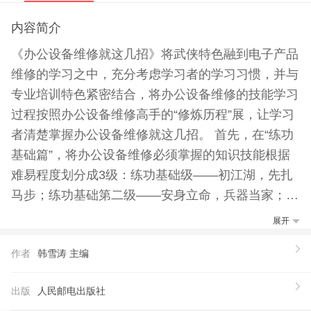
内容简介
《办公设备维修就这几招》将武侠特色融到电子产品
维修的学习之中，充分考虑学习者的学习习惯，并与
专业培训特色紧密结合，将办公设备维修的技能学习
过程按照办公设备维修高手的“修炼历程”展，让学习
者清楚掌握办公设备维修就这几招。 首先，在“练功
基础篇”，将办公设备维修必须掌握的知识技能根据
难易程度划分成3级：练功基础级——初江湖，先扎
马步；练功基础第二级——安身立命，兵器当家；练
功基础第三级——内外兼修，更一步。力求使学习者
展开
通过3级的“修炼”达到知识技能的融会贯通。然后，
作者
韩雪涛 主编
在“维修技能篇”，将办公设备维修中应用到的技能方
法拆解成4个不同的招式：维修技能招——引蛇出
出版
人民邮电出版社
洞，静观其变；维修技能第二招——顺势而下，直捣