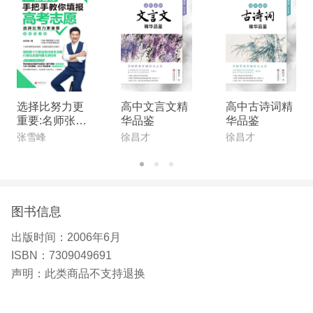
选择比努力更
高中文言文精
高中古诗词精
重要:名师张雪
华品鉴
华品鉴
峰手把手教你
张雪峰
徐昌才
徐昌才
填报高考志愿
(全新升级版)
图书信息
出版时间：
2006年6月
ISBN：
7309049691
声明：
此类商品不支持退换