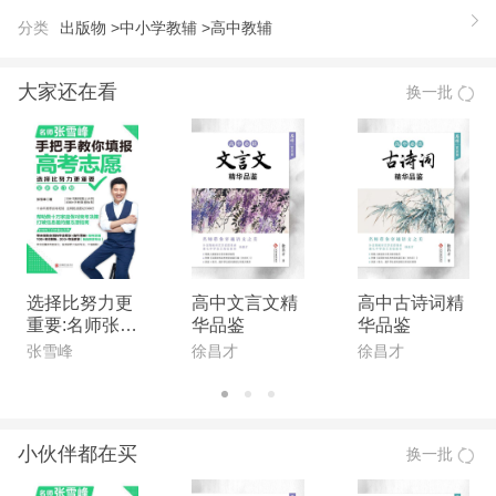
分类
出版物 >
中小学教辅 >
高中教辅
大家还在看
换一批
选择比努力更
高中文言文精
高中古诗词精
重要:名师张雪
华品鉴
华品鉴
峰手把手教你
张雪峰
徐昌才
徐昌才
填报高考志愿
(全新升级版)
小伙伴都在买
换一批