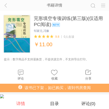
书籍详情
完形填空专项训练(第三版)(仅适用
PC阅读)
邹家元,冯豫
9.8
0人在读
￥
11.00
提示：数字商品不支持退换货，不提供源文件，不支持导出打印。
评论
收藏
分享
该书已下架，如已购买，请到书房查阅
详情
目录
评论(
0
)