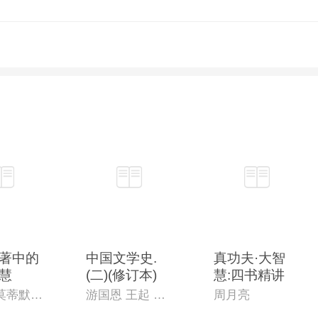
著中的
中国文学史.
真功夫·大智
慧
(二)(修订本)
慧:四书精讲
（美）莫蒂默・阿德勒（著）,王月瑞（译）
游国恩 王起 萧涤非 季镇淮 等主编
周月亮