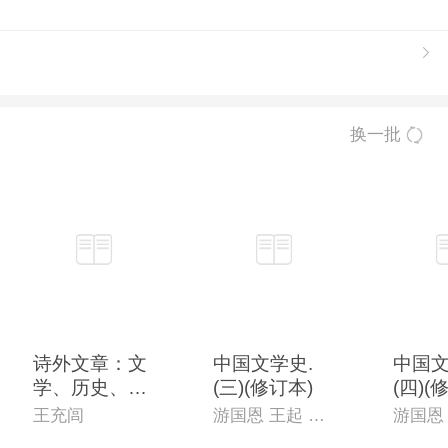
换一批
诗外文章：文
中国文学史.
中国文
学、历史、哲
(三)(修订本)
(四)(
学的对话：全
王充闾
游国恩 王起 萧涤非 季镇淮 等主编
三册