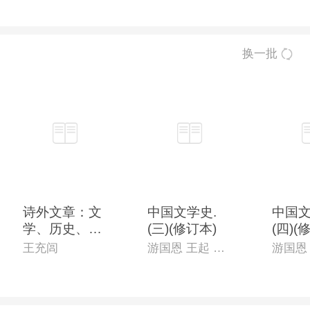
换一批
诗外文章：文
中国文学史.
中国文
学、历史、哲
(三)(修订本)
(四)(
学的对话：全
王充闾
游国恩 王起 萧涤非 季镇淮 等主编
三册