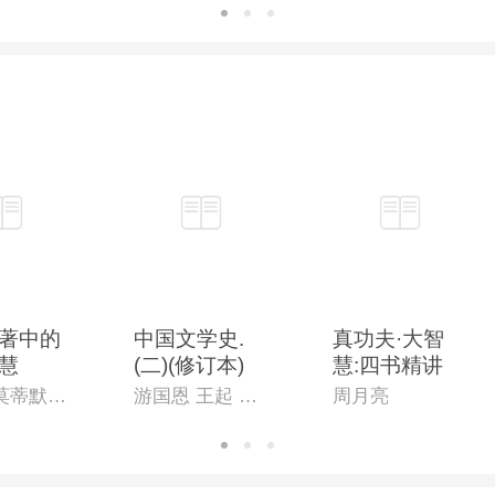
著中的
中国文学史.
真功夫·大智
慧
(二)(修订本)
慧:四书精讲
（美）莫蒂默・阿德勒（著）,王月瑞（译）
游国恩 王起 萧涤非 季镇淮 等主编
周月亮