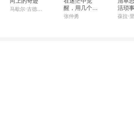
向上的奇迹
在迷茫中觉
清单思
醒，用几个瞬
活琐事
马歇尔·古德史密斯
间长大
整”的
张仲勇
葆拉·
理手