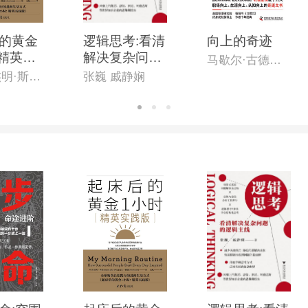
的黄金
逻辑思考:看清
向上的奇迹
:精英实
解决复杂问题
马歇尔·古德史密斯
的逻辑主线
[英]本杰明·斯帕(Benjamin Spall),[德]迈克尔·赞德(Michael Xander)
张巍 戚静娴