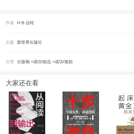
H·B·达哇(原名暴淮)，中英文双语作家
际、国内娱乐传媒行业拥有十年的创意、策划、
作者
H·B·达哇
Out》给予了特别报
出版
新世界出版社
分类
出版物 >
成功/励志 >
成功/激励
大家还在看