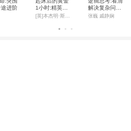
命:突围
起床后的黄金
逻辑思考:看清
命途进阶
1小时:精英实
解决复杂问题
践版
的逻辑主线
[英]本杰明·斯帕(Benjamin Spall),[德]迈克尔·赞德(Michael Xander)
张巍 戚静娴