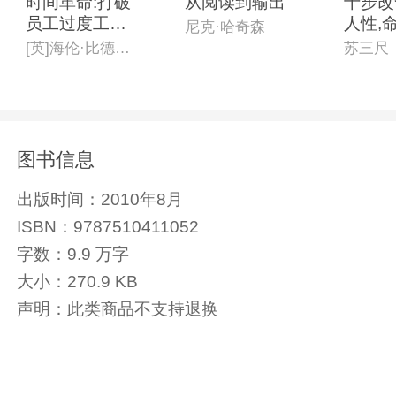
时间革命:打破
从阅读到输出
十步改
员工过度工作
人性,
尼克·哈奇森
与时间浪费的
[英]海伦·比德汉姆(Helen Beedham)
苏三尺
管理困局
图书信息
出版时间：
2010年8月
ISBN：
9787510411052
字数：
9.9 万字
大小：
270.9 KB
声明：
此类商品不支持退换