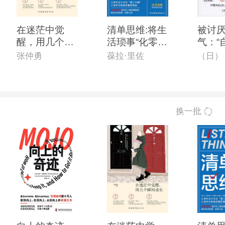
在迷茫中觉
清单思维:将生
被讨
醒，用几个瞬
活琐事“化零为
气：“
间长大
整”的*时间管
之父”
张仲勇
葆拉·里佐
理手册
哲学
换一批