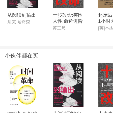
从阅读到输出
十步改命:突围
起床后
人性,命途进阶
1小时
尼克·哈奇森
践版
苏三尺
小伙伴都在买