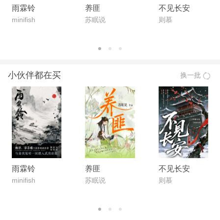
雨霖铃
养匪
不见长安
minifish
苏眠说
则慕
小伙伴都在买
换一批
雨霖铃
养匪
不见长安
minifish
苏眠说
则慕