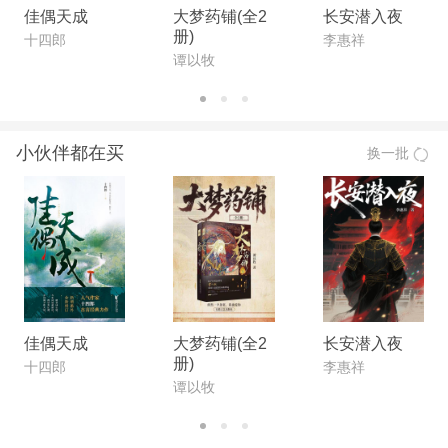
佳偶天成
大梦药铺(全2
长安潜入夜
册)
十四郎
李惠祥
谭以牧
小伙伴都在买
换一批
佳偶天成
大梦药铺(全2
长安潜入夜
册)
十四郎
李惠祥
谭以牧