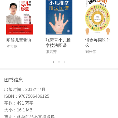
图解儿童舌诊
张素芳小儿推
辅食每周吃什
拿技法图谱
么
罗大伦
张素芳
刘长伟
图书信息
出版时间：
2012年7月
ISBN：
9787506486125
字数：
491 万字
大小：
16.1 MB
声明：
此类商品不支持退换