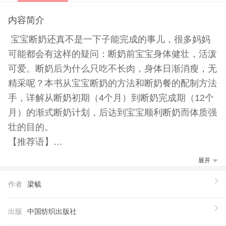
内容简介
宝宝断奶还真不是一下子能完成的事儿，很多妈妈
可能都会有这样的疑问：断奶前宝宝身体健壮，活泼
可爱。断奶后为什么只吃不长肉，身体日渐消瘦，无
精采呢？本书从宝宝断奶的方法和断奶餐的配制方法
手，详解从断奶初期（4个月）到断奶完成期（12个
月）的渐式断奶计划，后达到宝宝顺利断奶而体质强
壮的目的。
【推荐语】
母乳是妈妈送给宝宝的*好的礼物。宝宝渐渐长大，
展开
断奶是每个宝宝的必经阶段，如何断奶才能宝宝
作者
梁毓
不“受苦”呢？科学配制宝宝餐，让宝宝发现母乳之
外，还有如此美味！
出版
中国纺织出版社