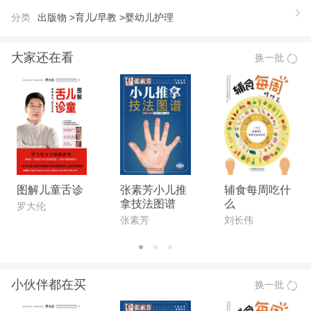
分类
出版物 >
育儿/早教 >
婴幼儿护理
大家还在看
换一批
图解儿童舌诊
张素芳小儿推
辅食每周吃什
拿技法图谱
么
罗大伦
张素芳
刘长伟
小伙伴都在买
换一批