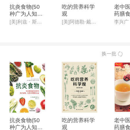
抗炎食物(50
吃的营养科学
老中
种广为人知的*
观
药膳食
佳抗炎食物的*
0例
[美]利兹 · 斯特雷特
[美]阿德勒·戴维斯
李兴广
介绍,强调在日
常饮食中融入
抗炎食物,而不
是强调限定你
换一批
吃什么)
抗炎食物(50
吃的营养科学
老中
种广为人知的*
观
药膳食