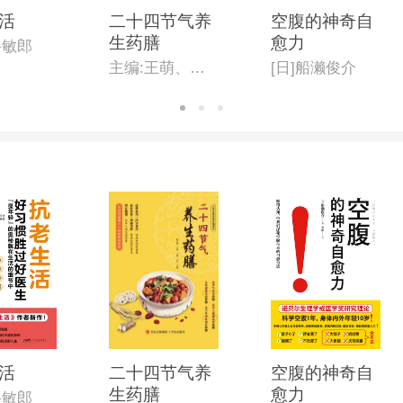
活
二十四节气养
空腹的神奇自
生药膳
愈力
谷敏郎
主编:王萌、王平
[日]船濑俊介
活
二十四节气养
空腹的神奇自
生药膳
愈力
谷敏郎